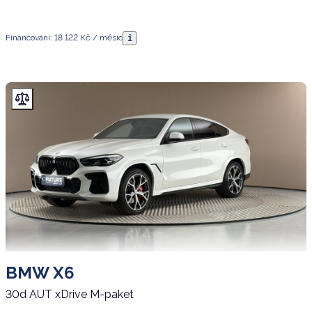
Financování: 18 122 Kč / měsíc
i
BMW X6
30d AUT xDrive M-paket