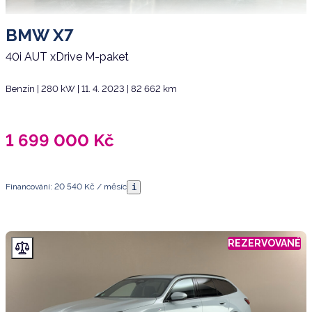
BMW X7
40i AUT xDrive M-paket
Benzín | 280 kW | 11. 4. 2023 | 82 662 km
1 699 000
Kč
Financování: 20 540 Kč / měsíc
i
REZERVOVANÉ