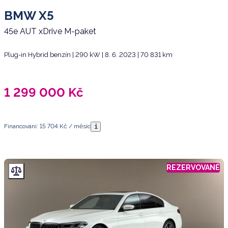
BMW X5
45e AUT xDrive M-paket
Plug-in Hybrid benzín | 290 kW | 8. 6. 2023 | 70 831 km
1 299 000
Kč
Financování: 15 704 Kč / měsíc
i
REZERVOVANÉ