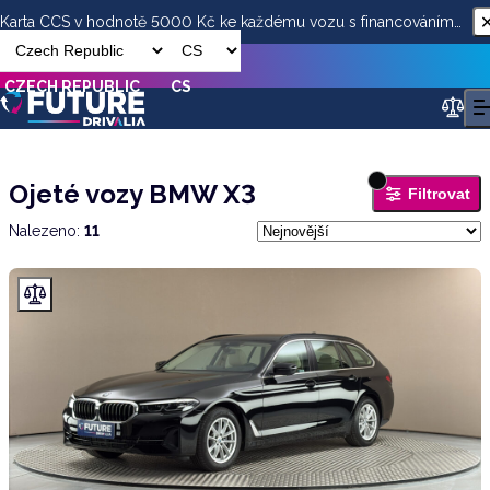
Karta CCS v hodnotě 5000 Kč ke každému vozu s financováním
od ESSOX
CZECH REPUBLIC
CS
Ojeté vozy BMW X3
Filtrovat
Nalezeno
:
11